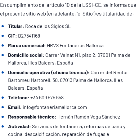
En cumplimiento del artículo 10 de la LSSI-CE, se informa que
el presente sitio web (en adelante, "el Sitio") es titularidad de:
Titular:
Roca de los Siglos SL
CIF:
B27541168
Marca comercial:
HRVS Fontaneros Mallorca
Domicilio social:
Carrer Veinat N1, piso 2, 07001 Palma de
Mallorca, Illes Balears, España
Domicilio operativo (oficina técnica):
Carrer del Rector
Bartomeu Martorell, 30, 07013 Palma de Mallorca, Illes
Balears, España
Teléfono:
+34 609 575 658
Email:
info@fontaneriamallorca.com
Responsable técnico:
Hernán Ramón Vega Sánchez
Actividad:
Servicios de fontanería, reformas de baño y
cocina, descalcificación, reparación de fugas e