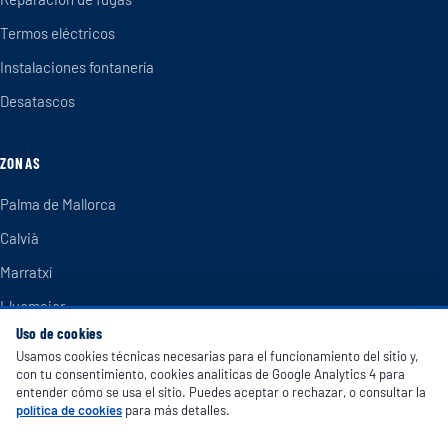
Termos eléctricos
Instalaciones fontanería
Desatascos
ZONAS
Palma de Mallorca
Calvià
Marratxí
Llucmajor
Uso de cookies
Inca
Usamos cookies técnicas necesarias para el funcionamiento del sitio y,
Andratx
con tu consentimiento, cookies analíticas de Google Analytics 4 para
entender cómo se usa el sitio. Puedes aceptar o rechazar, o consultar la
Sóller
política de cookies
para más detalles.
Manacor