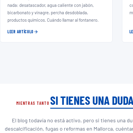
nada: desatascador, agua caliente con jabón,
c
bicarbonato y vinagre, percha desdoblada,
m
productos químicos. Cuándo llamar al fontanero.
LEER ARTÍCULO
L
SI TIENES UNA DU
MIENTRAS TANTO
El blog todavía no está activo, pero si tienes una du
descalcificación, fugas o reformas en Mallorca, cuénta