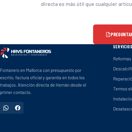
directa es más útil que cualquier artíc
PREGUNTA
SERVICIO
Reformas
Descalcif
Fontanero en Mallorca con presupuesto por
escrito, factura oficial y garantía en todos los
Reparació
trabajos. Atención directa de Hernán desde el
Termos el
primer contacto.
Instalaci
Desatasc