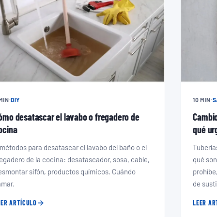
 MIN
·
DIY
10 MIN
·
S
ómo desatascar el lavabo o fregadero de
Cambio
ocina
qué ur
 métodos para desatascar el lavabo del baño o el
Tubería
regadero de la cocina: desatascador, sosa, cable,
qué son
esmontar sifón, productos químicos. Cuándo
prohíbe
amar.
de sust
EER ARTÍCULO
LEER AR