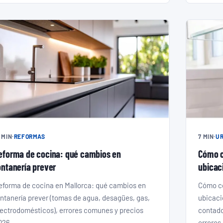
 MIN
·
REFORMAS
7 MIN
·
UR
eforma de cocina: qué cambios en
Cómo c
ontanería prever
ubicaci
eforma de cocina en Mallorca: qué cambios en
Cómo co
ontanería prever (tomas de agua, desagües, gas,
ubicació
lectrodomésticos), errores comunes y precios
contado
026.
errores