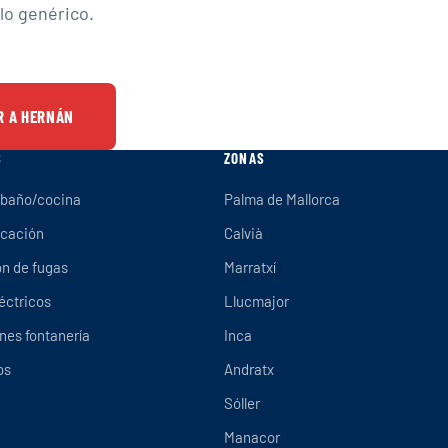
ulo genérico.
R A HERNÁN
S
ZONAS
 baño/cocina
Palma de Mallorca
icación
Calvià
n de fugas
Marratxí
éctricos
Llucmajor
ones fontanería
Inca
os
Andratx
Sóller
Manacor