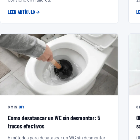
LEER ARTÍCULO
L
8 MIN
·
DIY
8
Cómo desatascar un WC sin desmontar: 5
O
trucos efectivos
s
5 métodos para desatascar un WC sin desmontar
Ol