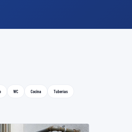
o
WC
Cocina
Tuberías