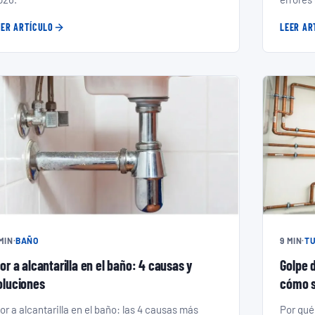
EER ARTÍCULO
LEER AR
 MIN
·
BAÑO
9 MIN
·
TU
lor a alcantarilla en el baño: 4 causas y
Golpe d
oluciones
cómo s
or a alcantarilla en el baño: las 4 causas más
Por qué