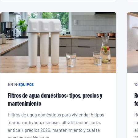
9 MIN
·
EQUIPOS
10
Filtros de agua domésticos: tipos, precios y
R
mantenimiento
f
Filtros de agua domésticos para vivienda: 5 tipos
R
(carbón activado, ósmosis, ultrafiltración, jarra,
f
antical), precios 2026, mantenimiento y cuál te
e
conviene en Mallorca.
2