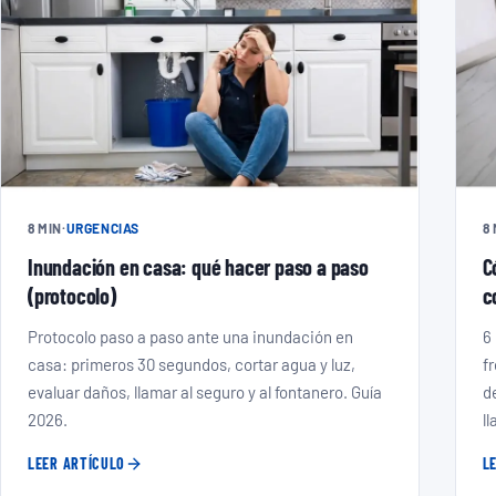
8 MIN
·
URGENCIAS
8
Inundación en casa: qué hacer paso a paso
C
(protocolo)
c
Protocolo paso a paso ante una inundación en
6
casa: primeros 30 segundos, cortar agua y luz,
f
evaluar daños, llamar al seguro y al fontanero. Guía
d
2026.
ll
LEER ARTÍCULO
L