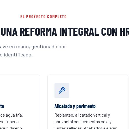
EL PROYECTO COMPLETO
 UNA REFORMA INTEGRAL CON H
llave en mano, gestionado por
 identificado.
ta
Alicatado y pavimento
de agua fría,
Replanteo, alicatado vertical y
s. Tubería
horizontal con cementos cola y
egún diseño.
juntas selladas. Acabados a elegir.