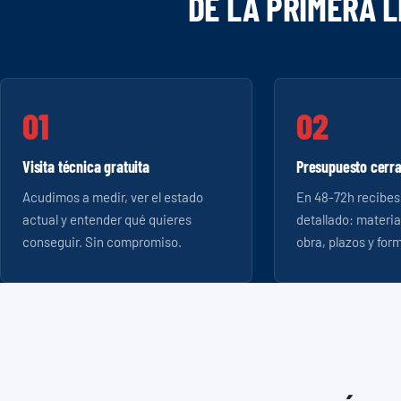
DE LA PRIMERA 
Visita técnica gratuita
Presupuesto cerra
Acudimos a medir, ver el estado
En 48-72h recibes
actual y entender qué quieres
detallado: materi
conseguir. Sin compromiso.
obra, plazos y for