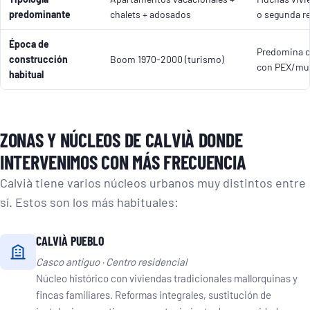
predominante
chalets + adosados
o segunda r
Época de
Predomina c
construcción
Boom 1970-2000 (turismo)
con PEX/mul
habitual
ZONAS Y NÚCLEOS DE CALVIÀ DONDE
INTERVENIMOS CON MÁS FRECUENCIA
Calvià tiene varios núcleos urbanos muy distintos entre
sí. Estos son los más habituales:
CALVIÀ PUEBLO
Casco antiguo · Centro residencial
Núcleo histórico con viviendas tradicionales mallorquinas y
fincas familiares. Reformas integrales, sustitución de