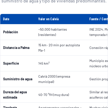
suministro de agua y tipo de viviendas predominantes.
Dato
Valor en Calvià
Fuente / Cont
~50.000 habitantes
INE 2024. Mu
Población
(residentes)
temporada tu
15 km · 20 min por autopista
Distancia a Palma
Conexión ráp
Ma-1
Municipio e
Superficie
145 km²
núcleos urb
Calvià 2000 (empresa
Suministro de agua
Gestión prop
municipal)
Dureza del agua
Similar al re
40-70 °fH (muy dura)
estimada
acuíferos ca
Tipología
Apartamentos vacacionales +
Muchas vivi