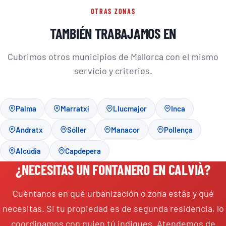
OTRAS ZONAS
TAMBIÉN TRABAJAMOS EN
Cubrimos otros municipios de Mallorca con el mismo
servicio y criterios.
Palma
Marratxí
Llucmajor
Inca
Andratx
Sóller
Manacor
Pollença
Alcúdia
Capdepera
¿NECESITAS UN FONTANERO EN CALVIÀ?
Cuéntanos en qué urbanización o zona estás y qué
necesitas. Si tu propiedad es de segunda residencia, lo
coordinamos con quien tú indiques. Atendemos de