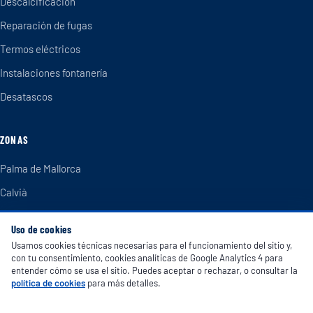
Descalcificación
Reparación de fugas
Termos eléctricos
Instalaciones fontanería
Desatascos
ZONAS
Palma de Mallorca
Calvià
Marratxí
Uso de cookies
Llucmajor
Usamos cookies técnicas necesarias para el funcionamiento del sitio y,
con tu consentimiento, cookies analíticas de Google Analytics 4 para
Inca
entender cómo se usa el sitio. Puedes aceptar o rechazar, o consultar la
política de cookies
para más detalles.
Andratx
Sóller