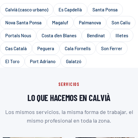
Calvià (casco urbano)
Es Capdellà
Santa Ponsa
Nova Santa Ponsa
Magaluf
Palmanova
Son Caliu
Portals Nous
Costa d'en Blanes
Bendinat
Illetes
Cas Català
Peguera
Cala Fornells
Son Ferrer
El Toro
Port Adriano
Galatzó
SERVICIOS
LO QUE HACEMOS EN CALVIÀ
Los mismos servicios, la misma forma de trabajar, el
mismo profesional en toda la zona.